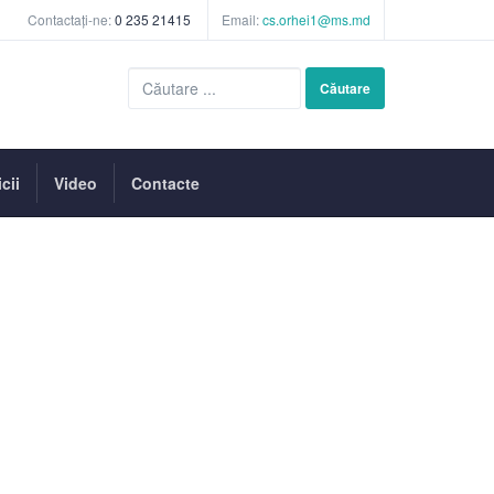
Contactați-ne:
0 235 21415
Email:
cs.orhei1@ms.md
Căutare
Căutare
...
cii
Video
Contacte