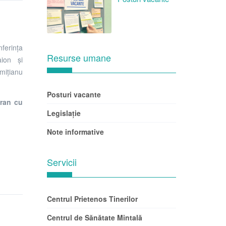
ferința
Resurse umane
aion și
mițianu
Posturi vacante
oran cu
Legislație
Note informative
Servicii
Centrul Prietenos Tinerilor
Centrul de Sănătate Mintală