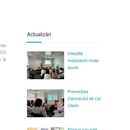
Actualizări
ința
i CS
Infecțiile
 la
respiratorii virale
acute
Prevenirea
Cancerului de col
Uterin
Posturi vacante