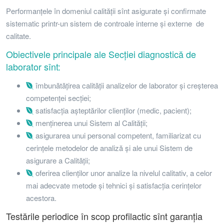
Performanţele în domeniul calităţii sînt asigurate şi confirmate
sistematic printr-un sistem de controale interne şi externe de
calitate.
Obiectivele principale ale Secţiei diagnostică de
laborator sînt:
îmbunătăţirea calităţii analizelor de laborator şi creşterea
competenţei secţiei;
satisfacţia aşteptărilor clienţilor (medic, pacient);
menţinerea unui Sistem al Calităţii;
asigurarea unui personal competent, familiarizat cu
cerinţele metodelor de analiză şi ale unui Sistem de
asigurare a Calităţii;
oferirea clienţilor unor analize la nivelul calitativ, a celor
mai adecvate metode şi tehnici şi satisfacţia cerinţelor
acestora.
Testările periodice în scop profilactic sînt garanţia