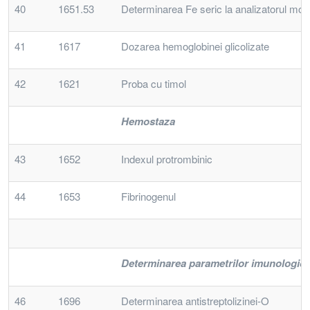
40
1651.53
Determinarea Fe seric la analizatorul mod
41
1617
Dozarea hemoglobinei glicolizate
42
1621
Proba cu timol
Hemostaza
43
1652
Indexul protrombinic
44
1653
Fibrinogenul
Determinarea parametrilor imunologici
46
1696
Determinarea antistreptolizinei-O