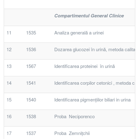
Compartimentul General Clinice
11
1535
Analiza generală a urinei
12
1536
Dozarea glucozei în urină, metoda calitati
13
1567
Identificarea proteinei în urină
14
1541
Identificarea corpilor cetonici , metoda cali
15
1540
Identificarea pigmenţiilor biliari in urina
16
1538
Proba Neciporenco
17
1537
Proba Zemniţchii